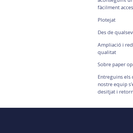
fàcilment access
Plotejat
Des de qualsev
Ampliació i re
qualitat
Sobre paper op
Entreguins els 
nostre equip s’
desitjat i retor