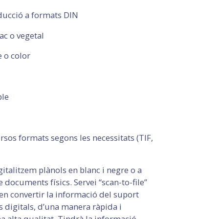
ducció a formats DIN
ac o vegetal
e o color
ple
rsos formats segons les necessitats (TIF,
italitzem plànols en blanc i negre o a
e documents físics. Servei “scan-to-file”
en convertir la informació del suport
s digitals, d’una manera ràpida i
 alta qualitat. Tindrà la informació