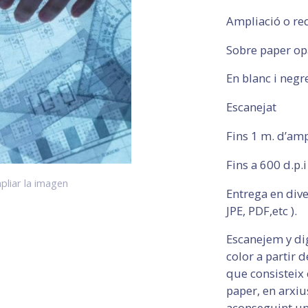
Ampliació o re
Sobre paper op
En blanc i negr
Escanejat
Fins 1 m. d’am
Fins a 600 d.p.i
pliar la imagen
Entrega en dive
JPE, PDF,etc ).
Escanejem y dig
color a partir d
que consisteix 
paper, en arxiu
aconseguint una